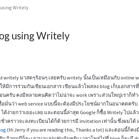
 using Writely
og using Writely
อง writely มาสดๆร้อนๆ เลยครับ writely นั้นเป็นเหมือนกับ online wo
ให้มีการร่วมกันเขียนเอกสาร เขียนแล้วโพสลง blog เก็บเอกสารที่
อนครับ คงมีหลายคนคิดว่าไม่น่าจะ work เพราะส่วนใหญ่เราก็ทำง
ชื่อมั่นว่า web service แบบนี้จะต้องมีประโยชน์มากในอนาคตครับ
g ได้ง่ายกว่าเยอะเลย และตอนนี้ล่าสุด Google ก็ซื้อ Writely ไปแล้
ั่วคราวจะลงทะเบียนได้ก็ด้วยการมี invitation เท่านั้น ซึ่งผมได้ 
log
(Hi Jerry if you are reading this, Thanks a lot) และตอนนี้ก็คง
ครับ ถ้าผมมีก็จะเอามาแจกเช่นกันครับ เวลาโพสไปที่ blog ก็จะมี di