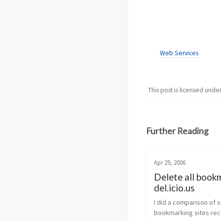
Web Services
This post is licensed unde
Further Reading
Apr 29, 2006
Delete all bookm
del.icio.us
I did a comparison of so
bookmarking sites recen