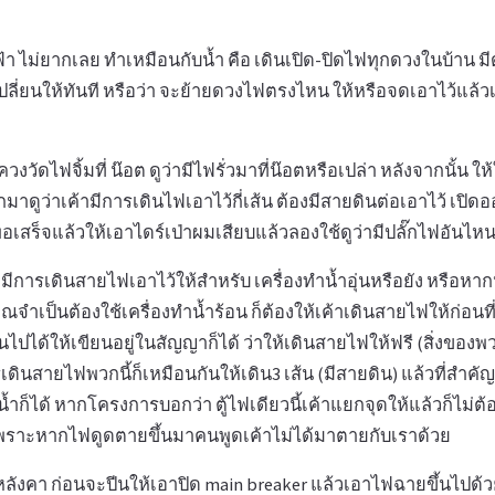
ฟ้า ไม่ยากเลย ทำเหมือนกับน้ำ คือ เดินเปิด-ปิดไฟทุกดวงในบ้าน
เปลี่ยนให้ทันที หรือว่า จะย้ายดวงไฟตรงไหน ให้หรือจดเอาไว้แล
วงวัดไฟจิ้มที่ น๊อต ดูว่ามีไฟรั่วมาที่น๊อตหรือเปล่า หลังจากนั้น ใ
กมาดูว่าเค้ามีการเดินไฟเอาไว้กี่เส้น ต้องมีสายดินต่อเอาไว้ เป
 พอเสร็จแล้วให้เอาไดร์เป่าผมเสียบแล้วลองใช้ดูว่ามีปลั๊กไฟอันไหน
้ำมีการเดินสายไฟเอาไว้ให้สำหรับ เครื่องทำน้ำอุ่นหรือยัง หรือหา
ุณจำเป็นต้องใช้เครื่องทำน้ำร้อน ก็ต้องให้เค้าเดินสายไฟให้ก่อน
นไปได้ให้เขียนอยู่ในสัญญาก็ได้ ว่าให้เดินสายไฟให้ฟรี (สิ่งของพว
รเดินสายไฟพวกนี้ก็เหมือนกันให้เดิน3 เส้น (มีสายดิน) แล้วที่สำคัญ 
งน้ำก็ได้ หากโครงการบอกว่า ตู้ไฟเดียวนี้เค้าแยกจุดให้แล้วก็ไม่ต
 เพราะหากไฟดูดตายขึ้นมาคนพูดเค้าไม่ได้มาตายกับเราด้วย
ต้หลังคา ก่อนจะปีนให้เอาปิด main breaker แล้วเอาไฟฉายขึ้นไปด