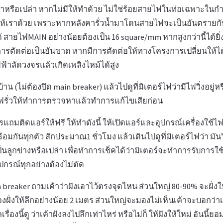
ราหรือเปล่า หากไม่มีให้ทำด้วย ไม่ใช่ร้อยสายไฟในท่อเฉพาะในกำ
อให้เราด้วย เพราะหากหลังคารั่วน้ำมาโดนสายไฟจะเป็นอันตรายกั
 สายไฟMAIN อย่างน้อยต้องเป็น 16 square/mm หากสูงกว่านี้ได้ยิ
การตัดต่อเป็นอันขาด หากมีการตัดต่อให้ทางโครงการเปลี่ยนให้
้าลัดวงจรแล้วเกิดเพลิงไหม้ได้สูง
้าน (ไม่ต้องปิด main breaker) แล้วไปดูที่มิเตอร์ไฟว่ามีไฟวิ่งอยู่ห
ีไฟรั่วให้ทำการตรวจหาแล้วทำการแก้ไขเสียก่อน
มติดแอร์ให้ฟรี ให้ทำดังนี้ ให้เปิดแอร์และอุปกรณ์เครื่องใช้ไ
้อมกันทุกตัว สักประมาณ1 ชั่วโมง แล้วเดินไปดูที่มิเตอร์ไฟว่า มัน
เป็นลูกข่างหรือเปล่า เพื่อทำการเช็คได้ว่ามิเตอร์จะทำการรับการใช
ุปกรณ์ทุกอย่างต้องไม่ตัด
breaker ถามเค้าว่าฝังเอาไว้ตรงจุดไหน ส่วนใหญ่ 80-90% จะฝั่งให
ฝั่งให้ลึกอย่างน้อย 2 เมตร ส่วนใหญ่จะมองไม่เห็นเค้าจะบอกว่า
ื่องนี้ดู ว่าเค้าฝังลงไปลึกเท่าไหร่ หรือไม่ก็ ให้ฝังให้ใหม่ อันนี้ยอม