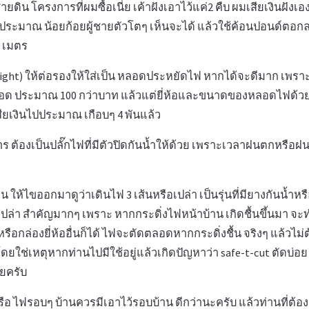
ยดิน โครงการที่ผมซื้อเนี่ย เค้าฝังเอาไว้แค่2 คืบ ผมเสียเงินฝัง
งประมาณ น้อยก้อยผู้ชายตัวโตๆ เห็นจะได้ แล้วใช้ค้อนปอนด์ตอกลงด
2 เมตร
ght) ให้ต่อรองให้ใส่เป็น หลอดประหยัดไฟ หากได้จะดีมาก เพร
หลอด ประมาณ 100 กว่าบาท แล้วแต่ยี่ห้อและขนาดของหลอดไฟด้
สียเงินไปประมาณ เกือบๆ 4 พันแล้ว
 ต้องเป็นปลั๊กไฟที่มีตัวปิดกันน้ำให้ด้วย เพราะเวลาฝนตกหรือฝ
น ให้ไขออกมาดูว่าเดินไฟ 3 เส้นหรือเปล่า เป็นรุ่นที่มียางกันน้ำหรื
ปล่า สำคัญมากๆ เพราะ หากกระดิ่งไฟหน้าบ้าน เกิดชื้นขึ้นมา จะทำ
หรือกล่องยี่ห้ออื่นก็ได้ ไฟจะตัดตลอดหากกระดิ่งชื้น จริงๆ แล้วไม่ต
โดยใช่เหตุหากท่านไปมีใช้อยู่แล้วเกิดปัญหาว่า safe-t-cut ตัดบ่อ
เลยครับ
 ไฟรอบๆ บ้านควรมีเอาไว้รอบบ้าน ดีกว่านะครับ แล้วท่านที่ต้อ