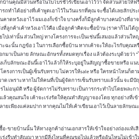
กบ้านคุณมีสวนหรือในใบโบรชัวร์เขียนเอาไว้ว่า จัดสวนสวยให้ฟรี 
ถทำได้อย่างที่เค้าพูดเอาไว้ในวันแรกที่คุณ จะซื้อได้เลยสักประเ
คุณคาดหวังเอาไว้ ผมเองก็เข้าใจ บางครั้งก็มีลูกค้าบางคนบ้างที่อาจ
่งที่ลูกค้าเค้าหวังเอาไว้คือ เมื่อลูกค้าคิดจะซื้อบ้าน (ราคาก็ไม่ได้ถู
่เสียไปเท่านั้น ส่วนใหญ่ ทางโครงการจะเป็นเช่นนี้เสมอแล้วส่วนใหญ
ราะฉะนั้น กฎข้อ 1 ในการเลือกซื้อบ้าน หากเค้าจะให้อะไรกับคุณ
มาเป็นลาย ลักษณะอักษรทั้งหมดทุกเรื่อง แล้วต้องระบุด้วยว่า “ไม
องเก็บลักษณะอันนี้เอาไว้แล้วก็ให้ระบุอยู่ในสัญญาซื้อขายหรือ แนบ
รโครงการเป็นผู้เซ็นรับทราบ ไม่ควรให้sale หรือ ใครหน้าไหนก็ตามท
ขาด เพราะหากไม่ให้คนที่เป็นผู้จัดการเซ็นรับทราบแล้วนั้น จะม
ัดการไม่อนุมัติ หรือ ผู้จัดการไม่รับทราบ เป็นการกระทำไปโดยพละ
แล้วคุณสนใจ เค้าจะเร่งรัดให้คุณทำสัญญาจองโดย ทุกอย่างที่เข
กลายเพียงแค่ลมปาก หากคุณไม่ให้เค้าเขียนเอาไว้เป็นลายลักษณะอั
ื้อ-ขายบ้านนั้น ให้ทางลูกค้าอ่านเอกสารให้เข้าใจอย่างถ่องแท้เสี
่าเร่งรีบทำสัญญา หากมีสิ่งไหนที่คุณขอไปแล้วหรืออันไหนไม่เข้า