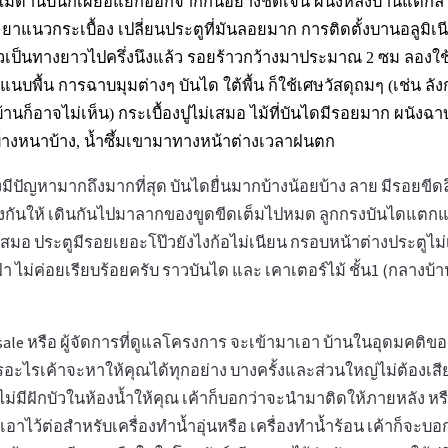
ูไม้ด้านบนก็เผยอแยกออกจากกันอย่างชัดเจน ผนังหลังบ้านแตกลาย
 ยาแนวกระเบื้อง เปลี่ยนประตูที่มันลอยมาก การติดตั้งบานอลูมิเน
าวเป็นทางยาวไปครึ่งนึงแล้ว รอยร้าวกว้างมาประมาณ 2 ซม ลองใช้
ม่แนบพื้น การฉาบมุมต่างๆ บันได ใต้พื้น ก็ใช้เศษวัสดุถมๆ (เช่น 
บ้านก็อาจไม่เห็น) กระเบื้องปูไม่เสมอ ไม้ที่บันไดมีรอยมาก ผนังฉา
บ้างหนาบ้าง, น้ำซึ้มเขามาทางหน้าต่างเวลาฝนตก
มีปัญหามากถึงมากที่สุด บันไดยื่นมากบ้างน้อยบ้าง ลาย มีรอยขีดล
งกันให้ เดินกันไปมาลากของขูดขีดเต็มไปหมด ลูกกรงบันไดแตก
เสมอ ประตูมีรอยเยอะโป๊วยังไงก้อไม่เนียน กรอบหน้าต่างประตูไม่เ
้า ไม่ค่อยเรียบร้อยครับ ราวบันได และ เคาเตอร์ไม้ ชั้น1 (กลางบ้
ง sale หรือ ผู้จัดการที่ดูแลโครงการ จะเข้ามาเอา บ้านในอุดมคติข
รอะไรเค้าจะหาให้คุณได้ทุกอย่าง บางครั้งและส่วนใหญ่ไม่ต้องเสียเ
มีฝักบัวในห้องน้ำให้คุณ เค้าก็บอกว่าจะนำมาติดให้ภายหลัง หร
เอาไว้ต่อสำหรับเครื่องทำน้ำอุ่นหรือ เครื่องทำน้ำร้อน เค้าก็จะบ