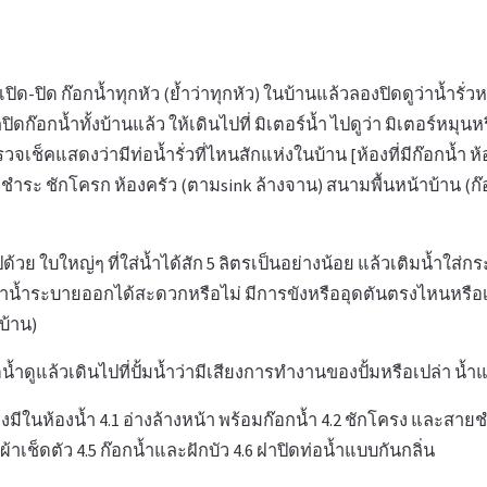
เปิด-ปิด ก๊อกน้ำทุกหัว (ย้ำว่าทุกหัว) ในบ้านแล้วลองปิดดูว่าน้ำรั่ว
ดก๊อกน้ำทั้งบ้านแล้ว ให้เดินไปที่ มิเตอร์น้ำ ไปดูว่า มิเตอร์หมุนห
เช็คแสดงว่ามีท่อน้ำรั่วที่ไหนสักแห่งในบ้าน [ห้องที่มีก๊อกน้ำ ห้
ยชำระ ชักโครก ห้องครัว (ตามsink ล้างจาน) สนามพื้นหน้าบ้าน (ก๊
้วย ใบใหญ่ๆ ที่ใส่น้ำได้สัก 5 ลิตรเป็นอย่างน้อย แล้วเติมน้ำใส่กระ
าน้ำระบายออกได้สะดวกหรือไม่ มีการขังหรืออุดตันตรงไหนหรือเป
บ้าน)
ิดน้ำดูแล้วเดินไปที่ปั้มน้ำว่ามีเสียงการทำงานของปั้มหรือเปล่า น้
งมีในห้องน้ำ 4.1 อ่างล้างหน้า พร้อมก๊อกน้ำ 4.2 ชักโครง และสายช
ผ้าเช็ดตัว 4.5 ก๊อกน้ำและฝักบัว 4.6 ฝาปิดท่อน้ำแบบกันกลิ่น