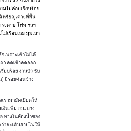
งาทั้ง 3 ชั้นภายใน
ียมไม่ค่อยเรียบร้อย
เหรียญเคาะที่พื้น
ลังกระดาษ โฟม ฯลฯ
บไม่เรียบเลย มุมเสา
ึกเพราะเค้าไม่ได้
แถว คดเข้าคดออก
รียบร้อย งานบัว ซับ
าน) มีรอยค่อนข้าง
องเรามายัดเยียดให้
งินเพิ่ม เช่น บาง
ือ ทางในห้องน้ำของ
อกว่าจะเดินสายไฟให้