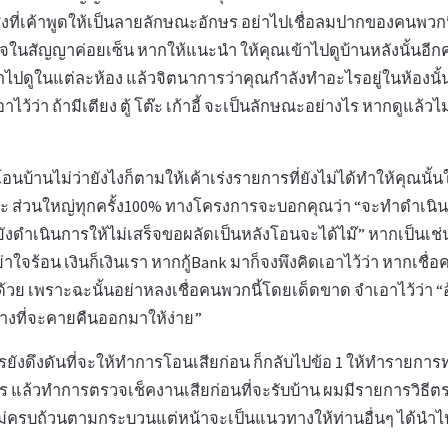
สิ่งที่เค้าพูดให้เป็นลายลักษณะอักษร อย่าไปเชื่อลมปากของคนพว
ในสัญญาค่อยเซ็น หากให้แนะนำ ให้คุณเข้าไปดูบ้านหลังนั้นอีกคร
เข้าไปดูในแต่ละห้อง แล้วจิตนาการว่าคุณกำลังทำอะไรอยู่ในห้องนั
เอาไว้ว่า ถ้ามีเตียง ตู้ โต๊ะ เก้าอี้ จะเป็นลักษณะอย่างไร หากดูแล้
นบ้านไม่ว่ายังไงก็ตามให้เค้าเร่งรายการที่ยังไม่ได้ทำให้คุณนั้นใ
 ส่วนใหญ่ทุกครั้ง100% ทางโครงการจะบอกคุณว่า “จะทำดำเนินก
ังดำเนินการให้ไม่เสร็จขอผลัดเป็นหลังโอนจะได้ไม๊” หากเป็นเช่นนั
จร้อน เงินก็เงินเรา หากกู้Bank มาก็จงพึงคิดเอาไว้ว่า หากเชื่อค
ปด้วย เพราะฉะนั้นอย่าหลงเชื่อคนพวกนี้โดยเด็ดขาด จำเอาไว้ว่า “
ทางที่จะคายคืนออกมาให้ง่าย”
ังดึงดันที่จะให้ทำการโอนเสียก่อน ก็กลับไปข้อ 1 ให้ทำรายการ
 แล้วทำการตรวจเช็คงานเสียก่อนที่จะรับบ้าน ผมมีรายการวิธีตร
ม่ครบถ้วนตามกระบวนแต่หน้าจะเป็นแนวทางให้ท่านอื่นๆ ได้นำไปใ