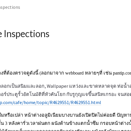
spections
Inspections
่องที่ต้องตรวจดูดังนี้ (ลอกมาจาก webboard หลายๆที่ เช่น pantip.c
้วลอกเป็นสนิมและลอก, Wallpaper แหว่งและขาดหลาดจุด ท่อน้ำอ
ตอร์ประตูรั้วอัตโนมัติที่หัวคันโยก กับรูกุญแจขึ้นสนิทเกรอะ จนส
p.com/cafe/home/topic/R4629551/R4629551.html
วซึมหรือเปล่า หน้าต่างอลูมิเนียมบางบานยังเปิดปิดไม่ค่อยดี ปัญห
้น 3 หลังคารั่วเวลาฝนตก ผนังด้านข้างแตกน้ำซึม กรอบหน้าต่าง