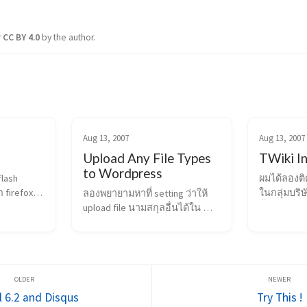
r
CC BY 4.0
by the author.
Aug 13, 2007
Aug 13, 2007
Upload Any File Types
TWiki In
to Wordpress
lash 
ผมได้ลองติด
firefox 
ในกลุ่มบริ
ลองพยายามหาที่ setting ว่าให้ 
ข้างล่าง 
ทั้งหลาย โด
upload file นามสกุลอื่นได้ใน 
 Firefox 
platform สำ
wordpress แต่ไม่เจอ ไปเจอ 
the 
developmen
plugin ตัวนี้ของ Peter Westwood 
ngs\
technical a
ที่ Peter Westwood Blog ใช้ได้ดี
ngs\A...
บน Window
ครับผมเอามาไว้ที่นี่ด้วย pjw-
ลงบน ...
mime-config.zip โด...
l 6.2 and Disqus
Try This !