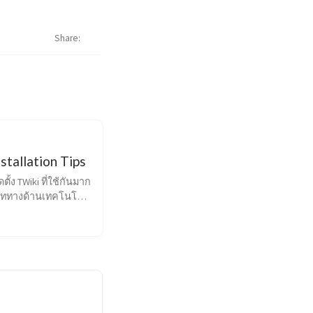
Share
stallation Tips
ตั้ง TWiki ที่ใช้กันมาก
ษัททางด้านเทคโนโลยี
ยมักจะใช้เป็น 
หรับ product 
t หรือสำหรับ 
rchive โดยผมได้ลงทั้ง
s XP ของผมเองและ