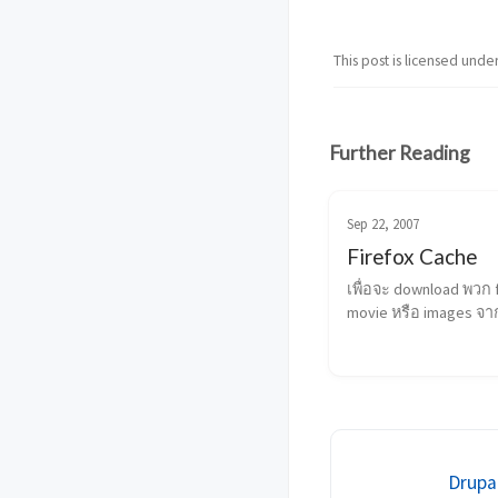
This post is licensed unde
Further Reading
Sep 22, 2007
Firefox Cache
เพื่อจะ download พวก f
movie หรือ images จาก 
cache ต้องทำตามข้อมูล
The location for cached
web elements is under 
\Documents and Setti
[username]\Local Setti
Drupa