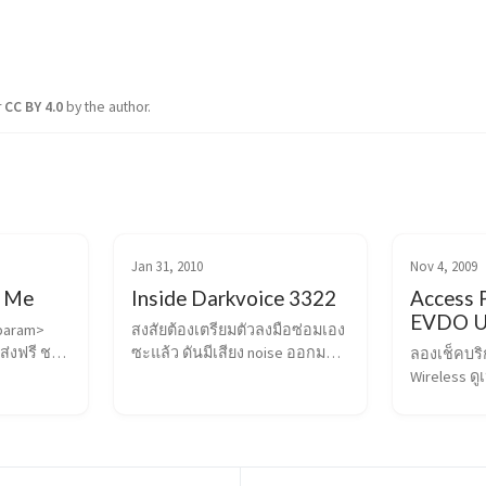
r
CC BY 4.0
by the author.
Jan 31, 2010
Nov 4, 2009
r Me
Inside Darkvoice 3322
Access 
EVDO U
param>
สงสัยต้องเตรียมตัวลงมือซ่อมเอง
ส่งฟรี ชอบ
ซะแล้ว ดันมีเสียง noise ออกมา
ลองเช็คบริ
ทางด้านขวา ต้องหาวงจรก่อน 
Wireless ดูเ
<a 
อยู่ในรูปขอ
href=/assets/uploads/2010/01/3
ทั้งมี Uplin
322.jpg></a> <a 
EVDO rev.A
href=/assets/uploads/2010/01/3
1.4Mbps dow