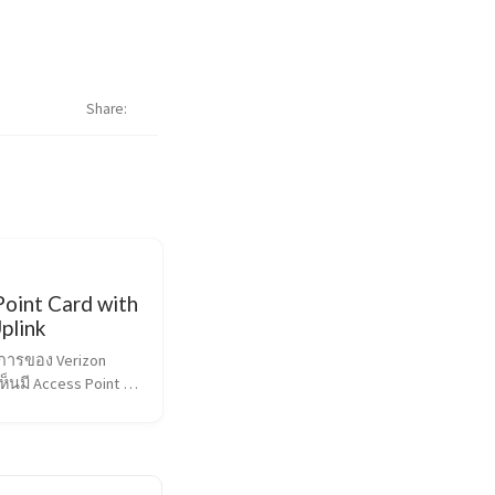
Share
Point Card with
plink
การของ Verizon 
ห็นมี Access Point ที่
ง Credit Card พร้อม
k Connection เป็น 
 ให้ speed ประมาณ 
nlink ฝั่ง WiFi รองรับ