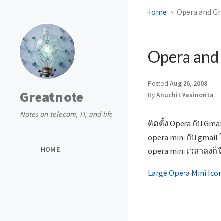
Home
Opera and Gm
Opera and 
Posted
Aug 26, 2008
Greatnote
By
Anuchit Vasinonta
Notes on telecom, IT, and life
ติดตั้ง Opera กับ Gma
opera mini กับ gmail 
HOME
opera mini เวลาลงก็ให
Large Opera Mini Ico