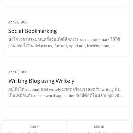
one totally matches my requirement. For example blinklist.com is 
good b...
Apr 23, 2006
Social Bookmarking
นั่งใช้เวลาประมาณครึ่งวันเพื่อเืลือกเวป social bookmark ไว้ใช้
งาน เคยได้ยิน del.icio.us, furl.net, spurl.net, blinklist.com, 
ma.gnolia.com เสียเวลาลองทุกอัน ได้ข้อสรุปว่าแต่ละอันก็คล้ายๆ
กัน จุดที่ต...
Apr 18, 2006
Writing Blog using Writely
ผมเิพิ่งได้ account ของ writely มาสดๆร้อนๆ เลยครับ writely นั้น
เป็นเหมือนกับ online word application ซึ่งมีข้อดีในหลายๆแง่เช่น
ให้มีการร่วมกันเขียนเอกสาร เขียนแล้วโพสลง blog เก็บเอกสารที่
เขียนไว้บน ...