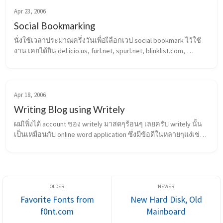
Apr 23, 2006
Social Bookmarking
นั่งใช้เวลาประมาณครึ่งวันเพื่อเืลือกเวป social bookmark ไว้ใช้
งาน เคยได้ยิน del.icio.us, furl.net, spurl.net, blinklist.com, 
ma.gnolia.com เสียเวลาลองทุกอัน ได้ข้อสรุปว่าแต่ละอันก็คล้ายๆ
กัน จุดที่ต...
Apr 18, 2006
Writing Blog using Writely
ผมเิพิ่งได้ account ของ writely มาสดๆร้อนๆ เลยครับ writely นั้น
เป็นเหมือนกับ online word application ซึ่งมีข้อดีในหลายๆแง่เช่น
ให้มีการร่วมกันเขียนเอกสาร เขียนแล้วโพสลง blog เก็บเอกสารที่
เขียนไว้บน ...
Favorite Fonts from
New Hard Disk, Old
f0nt.com
Mainboard